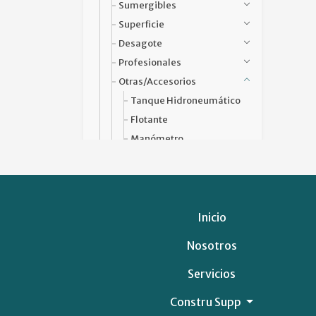
Sumergibles
Superficie
Desagote
Profesionales
Otras/Accesorios
Tanque Hidroneumático
Flotante
Manómetro
Presostato
Racord
Tubo Flexible
Válvula
Inicio
Motobomba
Nosotros
Regulador de Presión
Ruedas Industriales SHS
Servicios
SRL(pedir Catálogo PDF)
Constru Supp
Materiales Eléctricos CLEOS S.A.