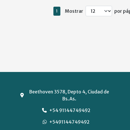
Mostrar
por pág
1
Beethoven 3578, Depto 4, Ciudad de
Bs.As.
+54 91144749492
+5491144749492